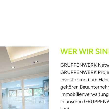
WER 
WIR 
SIN
GRUPPENWERK Network
GRUPPENWERK Projekt
Investor rund um Hand
gehören Bauunternehme
Immobilienverwaltunge
in unseren GRUPPENW
sind.