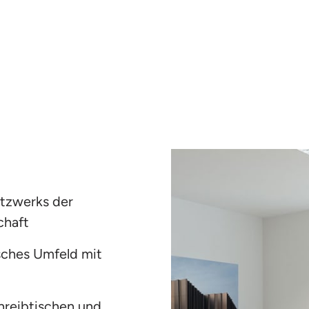
tzwerks der 
chaft
sches Umfeld mit 
reibtischen und 